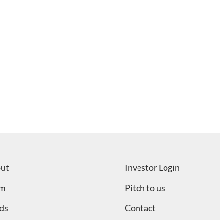
–
ut
Investor Login
am
Pitch to us
ds
Contact